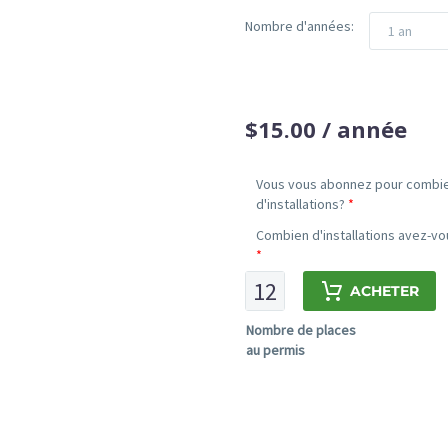
Nombre d'années
1 an
$
15.00
/ année
Vous vous abonnez pour combi
d'installations?
*
Combien d'installations avez-vou
*
quantité
ACHETER
de
Forfait
Nombre de places
pour
au permis
CPE/Garderie