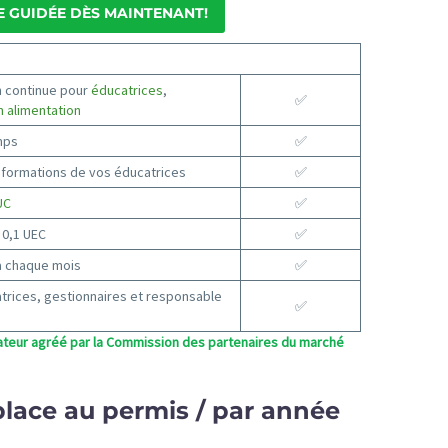
E GUIDÉE DÈS MAINTENANT!
n continue pour
éducatrices
,
✅
 alimentation
mps
✅
s formations de vos éducatrices
✅
UC
✅
 0,1 UEC
✅
à chaque mois
✅
atrices, gestionnaires et responsable
✅
mateur agréé par la Commission des partenaires du marché
 place au permis / par année