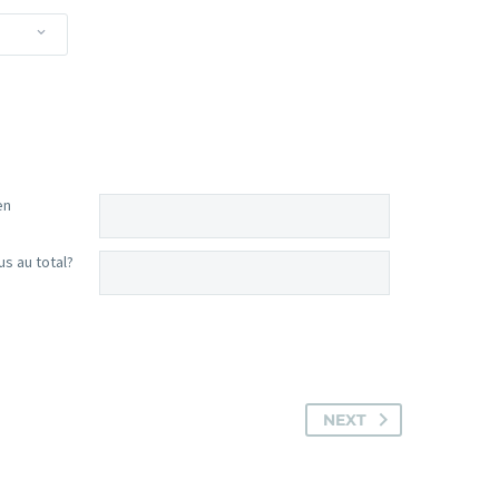
en
s au total?
NEXT