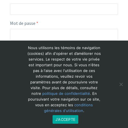
Mot de passe
*
Nous utilisons les témoins de navigation
(cookies) afin d'opérer et d’améliorer nos
SE CONNECTER
services. Le respect de votre vie privée
est important pour nous. Si vous n'êtes
pas à l'aise avec l'utilisation de ces
Se souvenir de moi
Mot de passe perdu ?
informations, veuillez revoir vos
paramètres avant de poursuivre votre
visite. Pour plus de détails, consultez
notre
politique de confidentialité
. En
2026 © Cible Petite Enfance. Tous droits réservés. Cible Petite
poursuivant votre navigation sur ce site,
Enfance est un produit d’ACCEO Solutions inc., division de Harris
vous en acceptez les
conditions
Computer.
générales d'utilisation
.
J'ACCEPTE