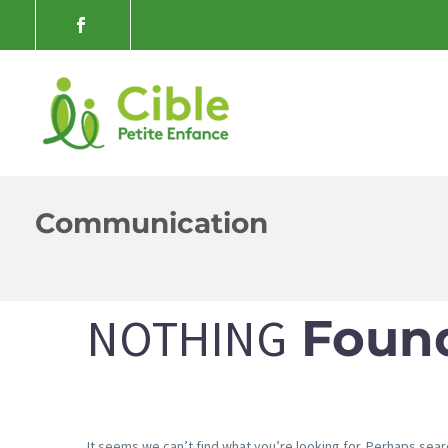
Communication
NOTHING
Foun
It seems we can’t find what you’re looking for. Perhaps sear