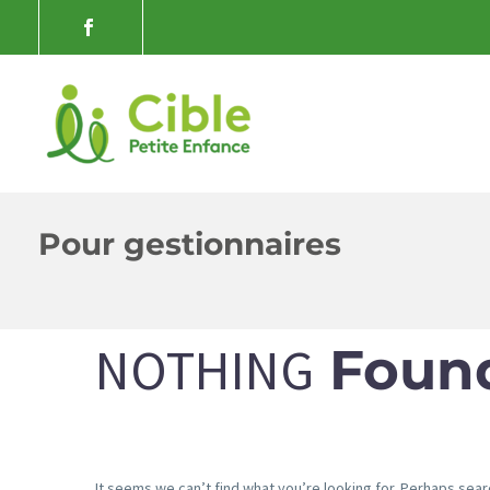
Pour gestionnaires
NOTHING
Foun
It seems we can’t find what you’re looking for. Perhaps sear